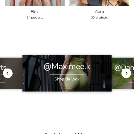
Flex
Aura
24 products
30 products
@Maximee.k
@Dani
fts
k
Shop de look