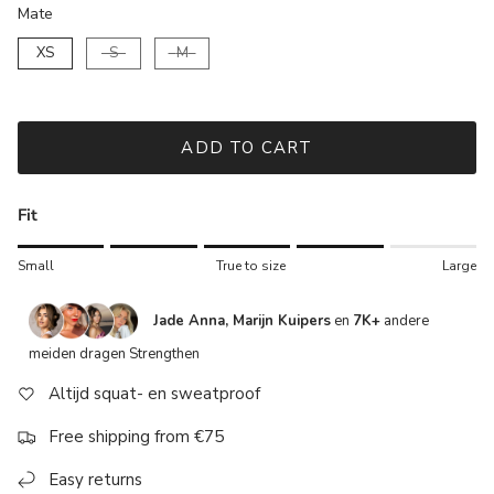
Mate
Mate
XS
S
M
ADD TO CART
Fit
Rating of 1 means Small.
Small
True to size
Large
Middle rating means True to size.
Rating of 5 means Large.
Jade Anna, Marijn Kuipers
en
7K+
andere
The rating of this product for "" is 4.
meiden dragen Strengthen
Altijd squat- en sweatproof
Free shipping from €75
Easy returns