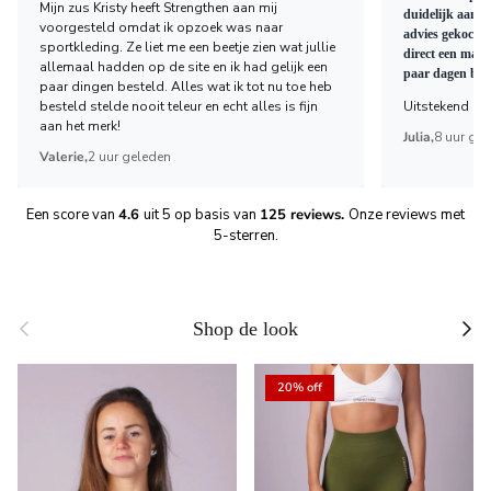
Mijn zus Kristy heeft Strengthen aan mij
duidelijk aange
voorgesteld omdat ik opzoek was naar
advies gekocht 
sportkleding. Ze liet me een beetje zien wat jullie
direct een mail
allemaal hadden op de site en ik had gelijk een
paar dagen bez
paar dingen besteld. Alles wat ik tot nu toe heb
besteld stelde nooit teleur en echt alles is fijn
Uitstekend bed
aan het merk!
Julia,
8 uur ge
Valerie,
2 uur geleden
Een score van
4.6
uit 5 op basis van
125 reviews.
Onze reviews met
5-sterren.
Previous
Next
Shop de look
20% off