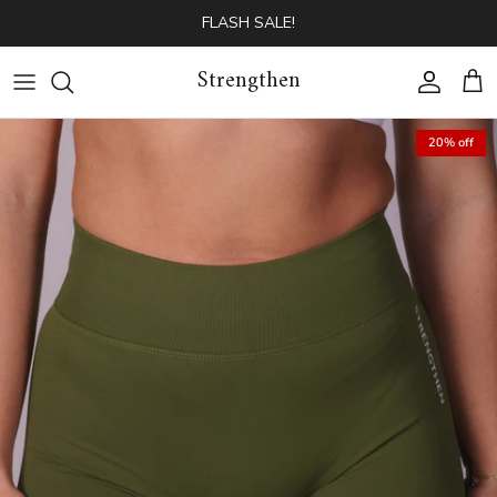
Skip to content
FLASH SALE!
Strengthen
Account
Cart
20% off