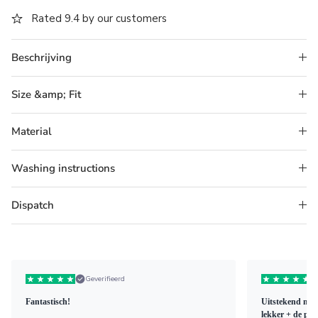
Rated 9.4 by our customers
Beschrijving
Size &amp; Fit
Material
Washing instructions
Dispatch
Geverifieerd
Fantastisch!
Uitstekend mate
lekker + de pad