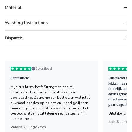
Material
Washing instructions
Dispatch
Geverifieerd
Fantastisch!
Uitstekend mate
lekker + de pad
Mijn zus Kristy heeft Strengthen aan mij
duidelijk aange
voorgesteld omdat ik opzoek was naar
advies gekocht 
sportkleding. Ze liet me een beetje zien wat jullie
direct een mail
allemaal hadden op de site en ik had gelijk een
paar dagen bez
paar dingen besteld. Alles wat ik tot nu toe heb
besteld stelde nooit teleur en echt alles is fijn
Uitstekend bed
aan het merk!
Julia,
8 uur ge
Valerie,
2 uur geleden