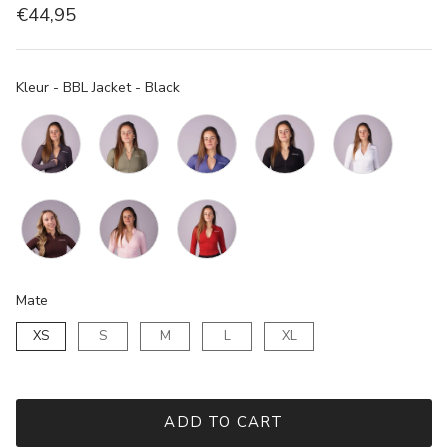
€44,95
Kleur
Kleur
-
BBL Jacket - Black
Mate
Mate
XS
S
M
L
XL
ADD TO CART