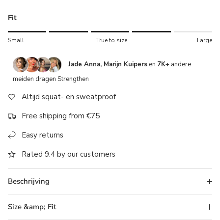
Fit
Rating of 1 means Small.
Small
True to size
Large
Middle rating means True to size.
Rating of 5 means Large.
Jade Anna, Marijn Kuipers
en
7K+
andere
The rating of this product for "" is 4.
meiden dragen Strengthen
Altijd squat- en sweatproof
Free shipping from €75
Easy returns
Rated 9.4 by our customers
Beschrijving
Size &amp; Fit