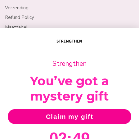
Verzending
Refund Policy
Maattabel
Policy
Strengthen
Privacy Policy
Algemene voorwaarden
You’ve got a
Retourvoorwaarden
mystery gift
Claim my gift
Country/Region
Netherlands (EUR €)
2
:
Countdown ends in:
49
02
:
49