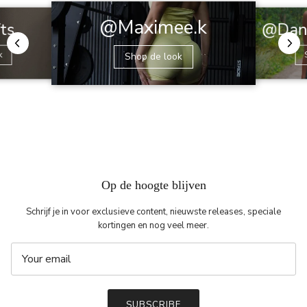
@Maximee.k
@Dani
fts
k
Shop de look
Op de hoogte blijven
Schrijf je in voor exclusieve content, nieuwste releases, speciale
kortingen en nog veel meer.
SUBSCRIBE