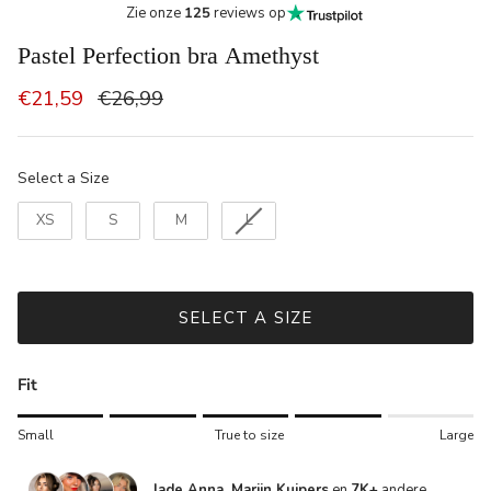
Zie onze
125
reviews op
Pastel Perfection bra Amethyst
€21,59
€26,99
Size
Select a Size
XS
S
M
L
SELECT A SIZE
Fit
Rating of 1 means Small.
Small
True to size
Large
Middle rating means True to size.
Rating of 5 means Large.
Jade Anna, Marijn Kuipers
en
7K+
andere