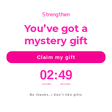
Policy
Strengthen
Privacy Policy
Algemene voorwaarden
You’ve got a
Retourvoorwaarden
mystery gift
Claim my gift
Country/Region
Netherlands (EUR €)
2
:
Countdown ends in:
48
02
:
48
Language
minutes
seconds
English
No thanks, i don´t like gifts
© 2026
Strengthen
.