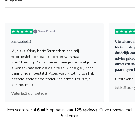
Geverifieerd
Fantastisch!
Uitstekend mate
lekker + de pad
Mijn zus Kristy heeft Strengthen aan mij
duidelijk aange
voorgesteld omdat ik opzoek was naar
advies gekocht 
sportkleding. Ze liet me een beetje zien wat jullie
direct een mail
allemaal hadden op de site en ik had gelijk een
paar dagen bez
paar dingen besteld. Alles wat ik tot nu toe heb
besteld stelde nooit teleur en echt alles is fijn
Uitstekend bed
aan het merk!
Julia,
8 uur ge
Valerie,
2 uur geleden
Een score van
4.6
uit 5 op basis van
125 reviews.
Onze reviews met
5-sterren.