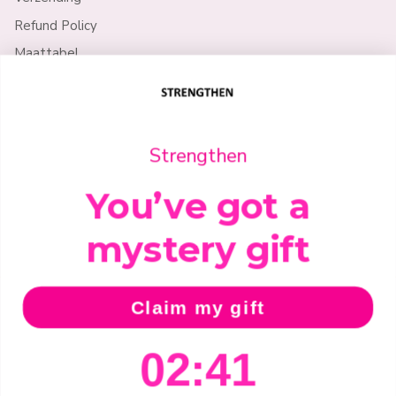
Refund Policy
Maattabel
Policy
Strengthen
Privacy Policy
Algemene voorwaarden
You’ve got a
Retourvoorwaarden
mystery gift
Claim my gift
Country/Region
Netherlands (EUR €)
2
:
Countdown ends in:
40
02
:
40
Language