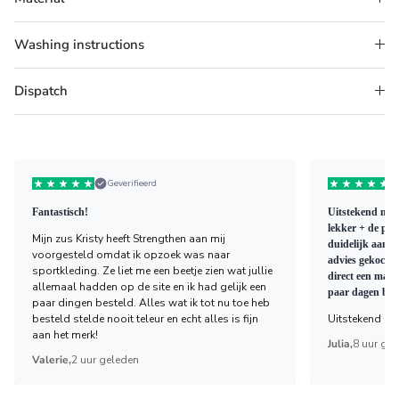
Washing instructions
Dispatch
Geverifieerd
Fantastisch!
Uitstekend mate
lekker + de pad
Mijn zus Kristy heeft Strengthen aan mij
duidelijk aange
voorgesteld omdat ik opzoek was naar
advies gekocht 
sportkleding. Ze liet me een beetje zien wat jullie
direct een mail
allemaal hadden op de site en ik had gelijk een
paar dagen bez
paar dingen besteld. Alles wat ik tot nu toe heb
besteld stelde nooit teleur en echt alles is fijn
Uitstekend bed
aan het merk!
Julia,
8 uur ge
Valerie,
2 uur geleden