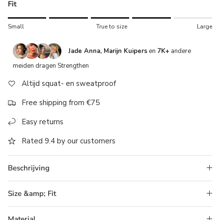
Fit
Rating of 1 means Small.
Small
True to size
Large
Middle rating means True to size.
Rating of 5 means Large.
Jade Anna, Marijn Kuipers
en
7K+
andere
The rating of this product for "" is 4.
meiden dragen Strengthen
Altijd squat- en sweatproof
Free shipping from €75
Easy returns
Rated 9.4 by our customers
Beschrijving
Size &amp; Fit
Material