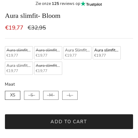
Zie onze
125
reviews op
Aura slimfit- Bloom
€19,77
€32,95
Aura slimfit- Luxury black
Aura slimfit- Azure
Aura Slimfit-Jade
Aura slimfit- Bloom
€19,77
€19,77
€19,77
€19,77
Aura slimfit- Honey silk
Aura slimfit- Cinnamon
€19,77
€19,77
Maat
Maat
XS
S
M
L
ADD TO CART