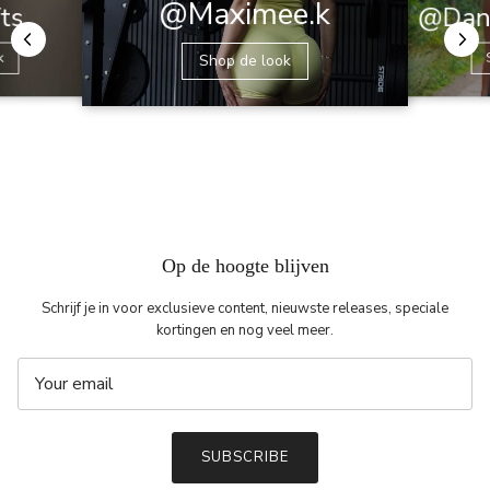
@Maximee.k
@Dani
fts
k
Shop de look
Op de hoogte blijven
Schrijf je in voor exclusieve content, nieuwste releases, speciale
kortingen en nog veel meer.
SUBSCRIBE