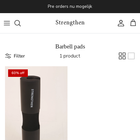
Skip to content
Pre orders nu mogelijk
Strengthen
Account
Cart
Barbell pads
Filter
1 product
60% off