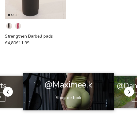
Colour
Strengthen Barbell pads
€4,80
€11,99
@Maximee.k
@Dani
fts
k
Shop de look